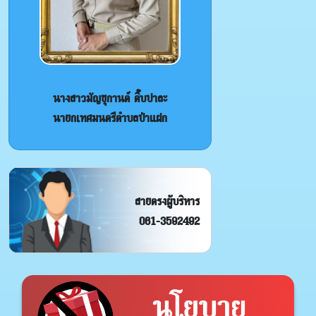
นางสาวมัญชุกานต์ ติ๊บปาละ
นายกเทศมนตรีตำบลป่าแฝก
สายตรงผู้บริหาร
061-3592492