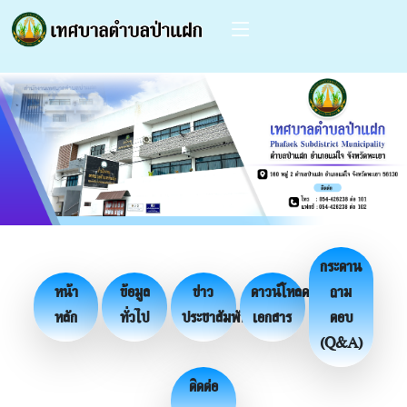
กระดาน
หน้า
ข้อมูล
ข่าว
ดาวน์โหลด
ถาม
หลัก
ทั่วไป
ประชาสัมพันธ์
เอกสาร
ตอบ
(Q&A)
ติดต่อ