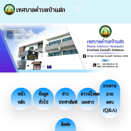
กระดาน
หน้า
ข้อมูล
ข่าว
ดาวน์โหลด
ถาม
หลัก
ทั่วไป
ประชาสัมพันธ์
เอกสาร
ตอบ
(Q&A)
ติดต่อ