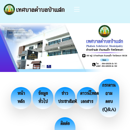
กระดาน
หน้า
ข้อมูล
ข่าว
ดาวน์โหลด
ถาม
หลัก
ทั่วไป
ประชาสัมพันธ์
เอกสาร
ตอบ
(Q&A)
ติดต่อ