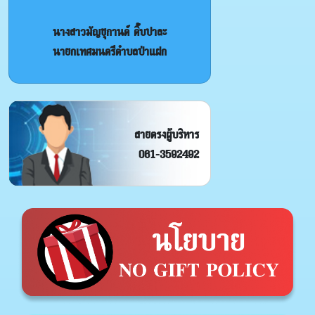
นางสาวมัญชุกานต์ ติ๊บปาละ
นายกเทศมนตรีตำบลป่าแฝก
สายตรงผู้บริหาร
061-3592492