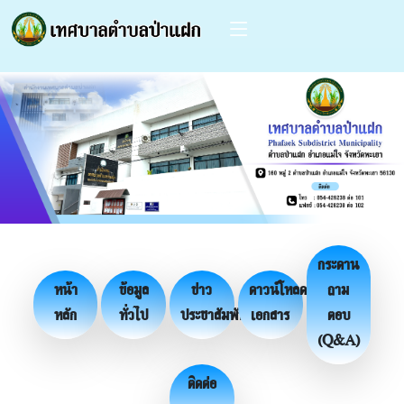
กระดาน
หน้า
ข้อมูล
ข่าว
ดาวน์โหลด
ถาม
หลัก
ทั่วไป
ประชาสัมพันธ์
เอกสาร
ตอบ
(Q&A)
ติดต่อ