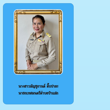
นางสาวมัญชุกานต์ ติ๊บปาละ
นายกเทศมนตรีตำบลป่าแฝก