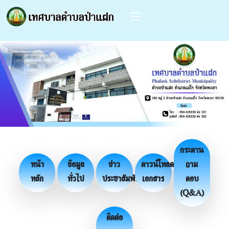
กระดาน
หน้า
ข้อมูล
ข่าว
ดาวน์โหลด
ถาม
หลัก
ทั่วไป
ประชาสัมพันธ์
เอกสาร
ตอบ
(Q&A)
ติดต่อ