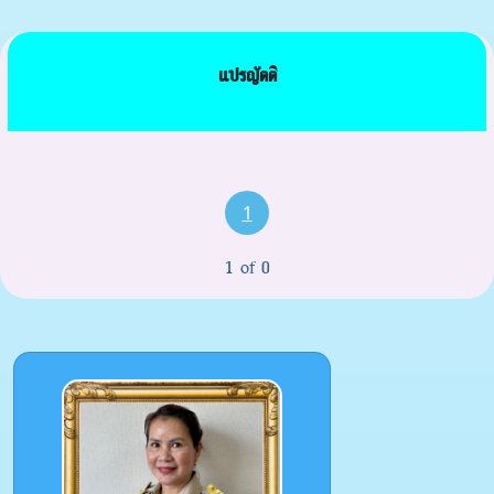
แปรญัตติ
1
1 of 0