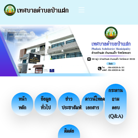
กระดาน
หน้า
ข้อมูล
ข่าว
ดาวน์โหลด
ถาม
หลัก
ทั่วไป
ประชาสัมพันธ์
เอกสาร
ตอบ
(Q&A)
ติดต่อ