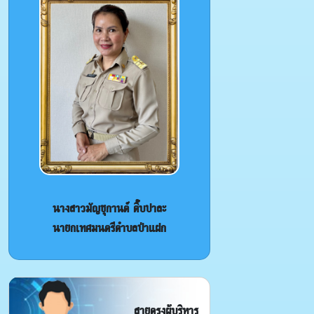
นางสาวมัญชุกานต์ ติ๊บปาละ
นายกเทศมนตรีตำบลป่าแฝก
สายตรงผู้บริหาร