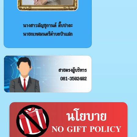
นางสาวมัญชุกานต์ ติ๊บปาละ
นายกเทศมนตรีตำบลป่าแฝก
สายตรงผู้บริหาร
061-3592492