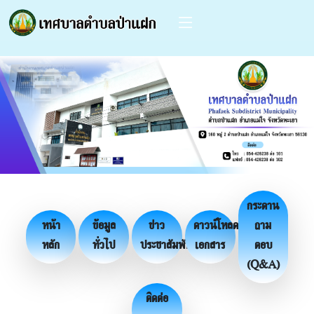
กระดาน
หน้า
ข้อมูล
ข่าว
ดาวน์โหลด
ถาม
หลัก
ทั่วไป
ประชาสัมพันธ์
เอกสาร
ตอบ
(Q&A)
ติดต่อ