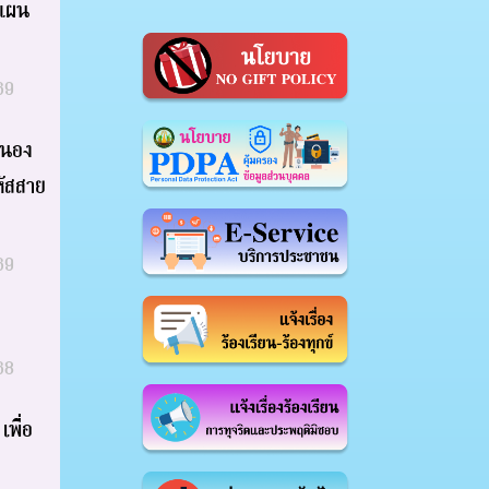
าแผน
69
หนอง
หัสสาย
69
68
พื่อ