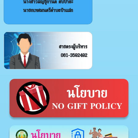
นางสาวมัญชุกานต์ ติ๊บปาละ
นายกเทศมนตรีตำบลป่าแฝก
สายตรงผู้บริหาร
061-3592492