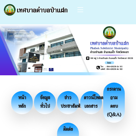
กระดาน
หน้า
ข้อมูล
ข่าว
ดาวน์โหลด
ถาม
หลัก
ทั่วไป
ประชาสัมพันธ์
เอกสาร
ตอบ
(Q&A)
ติดต่อ